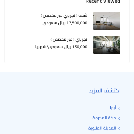
Recent Viewed
شقة ( تجريبي غير مخصص )
17,500,000 ريال سعودي
تجريبي ( غير مخصص )
150,000 ريال سعودي/شهريا
اكتشف المزيد
أبها
مكة المكرمة
المدينة المنـورة