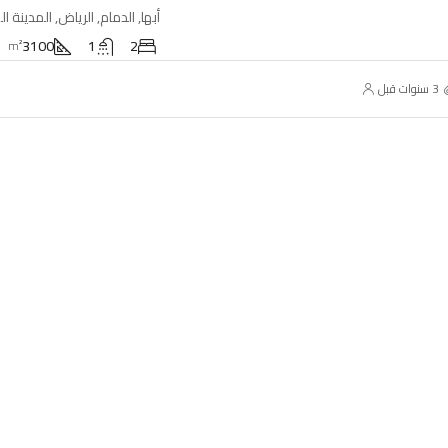
3100
1
2
m²