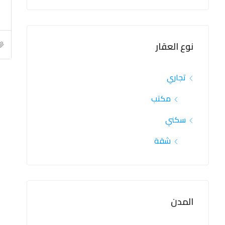
نوع العقار
تجاري
مكتب
سكني
شقة
المدن