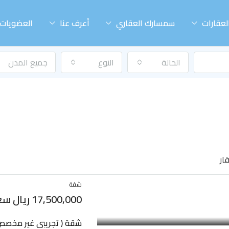
لعقارات
سمسارك العقاري
أعرف عنا
العضويات
الحالة
النوع
جميع المدن
شقة
17,500,000 ريال سعودي
شقة ( تجريبي غير مخصص