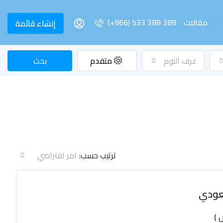
مقالات
(+966) 533 389 389
إنشاء قائمة
غرف النوم
متقدم
بحث
ترتيب حسب:
امر افتراضي
 )