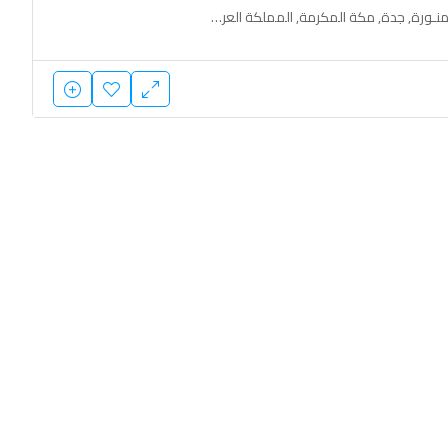
أبها, الدمام, الرياض, المدينة المنـورة, جدة, مكة المكرمة, المملكة العربية السعودية