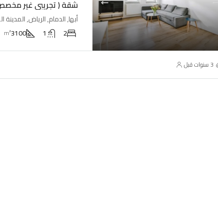
شقة ( تجريبي غير مخصص
3100
1
2
m²