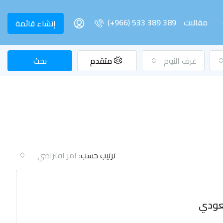
مقالات
(+966) 533 389 389
إنشاء قائمة
غرف النوم
متقدم
بحث
ترتيب حسب:
امر افتراضي