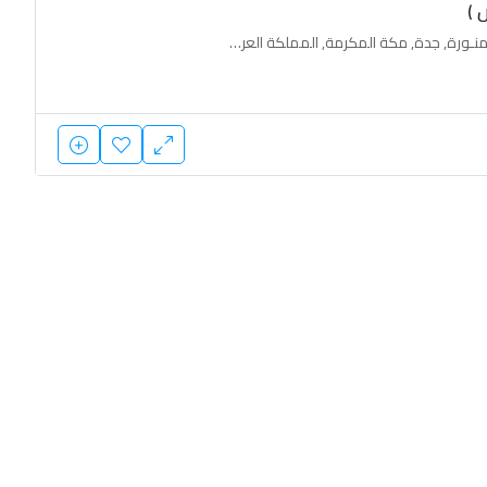
 )
أبها, الدمام, الرياض, المدينة المنـورة, جدة, مكة المكرمة, المملكة العربية السعودية