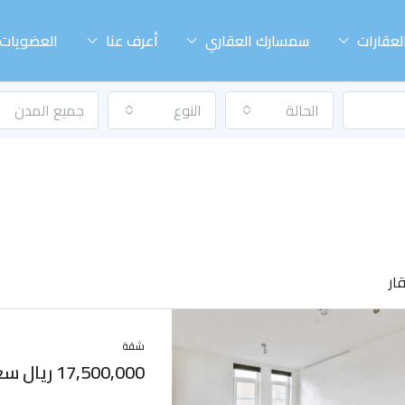
لعقارات
سمسارك العقاري
أعرف عنا
العضويات
الحالة
النوع
جميع المدن
شقة
17,500,000 ريال سعودي