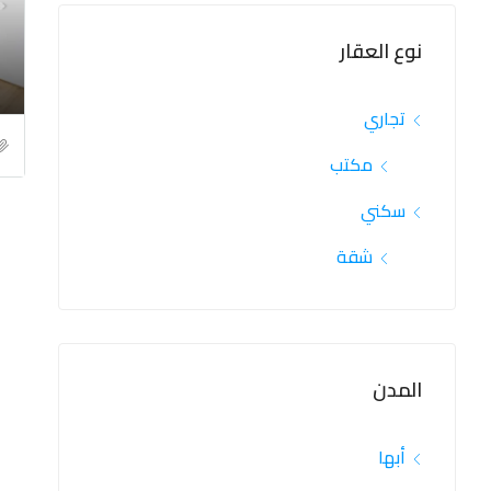
نوع العقار
تجاري
مكتب
سكني
شقة
المدن
أبها