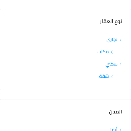
نوع العقار
تجاري
مكتب
سكني
شقة
المدن
أبها