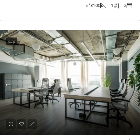
3100
1
2
m²
للإيجار